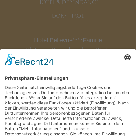
Hotel Bellevue***
Familie
∎
Klotzner
Segenbühelweg 21
I-
∎
∎
39019 Dorf Tirol
Südtirol/Italien
∎
Tel.
0039 0473 923 522
Fax
0039
∎
0473 923 174
info@bellevue-
∎
hotel.com
