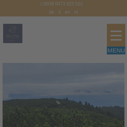
0039 0473 923 522
de
it
en
nl