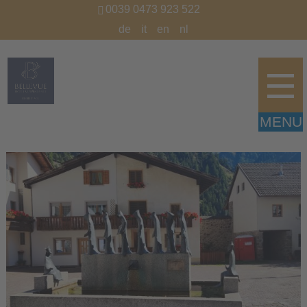
0039 0473 923 522
de
it
en
nl