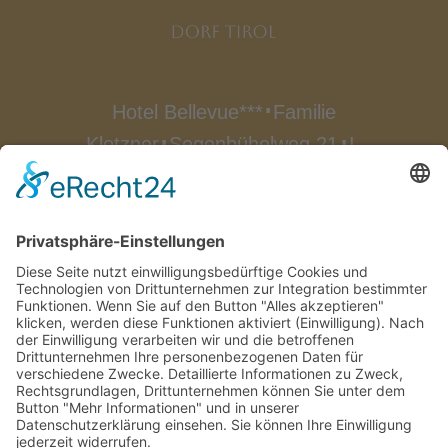
Hotel Bellevue***
Familie
∎
Klotzner
Segenbühelweg 21
I-
∎
∎
39019 Dorf Tirol
Südtirol/Italien
∎
Tel.
0039 0473 923 522
Fax
0039
∎
0473 923 174
info@bellevue-
∎
hotel.com

Anfahrt