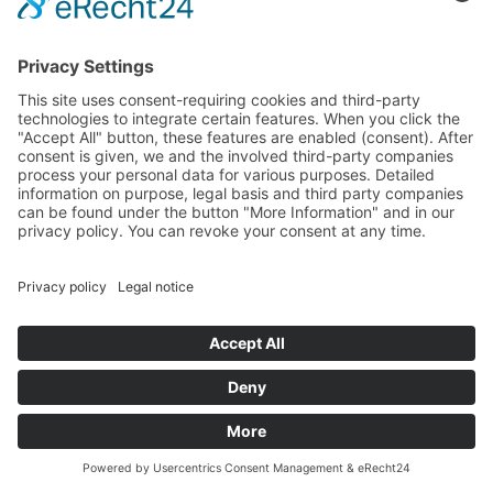
Hotel Bellevue***
Dagmar
∎
Klotzner
Via Segenbühel 21
39019
∎
∎
Dorf Tirol
Alto Adige/Italia
∎
Tel.:
0039 0473 923522
Fax.: 0039
0473 923174
info@bellevue-
∎
hotel.com

Come arrivare
Richiesta
Mappa
Chiamata