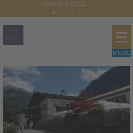
0039 0473 923 522
de
it
en
nl