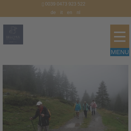
0039 0473 923 522
de
it
en
nl