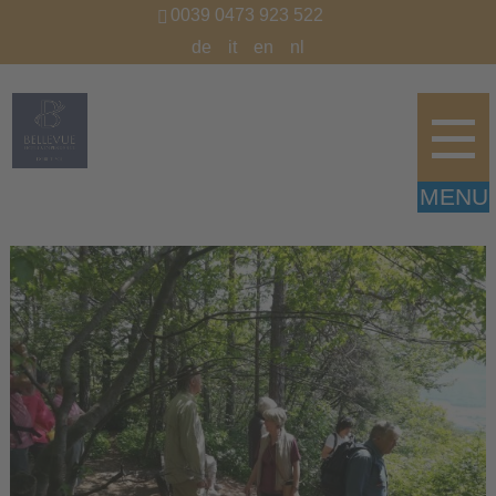
0039 0473 923 522
de
it
en
nl