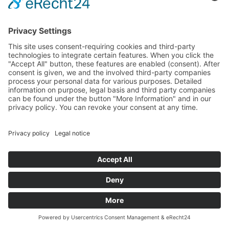
Hotel Bellevue***
Dagmar
∎
Klotzner
Via Segenbühel 21
39019
∎
∎
Dorf Tirol
Alto Adige/Italia
∎
Tel.:
0039 0473 923522
Fax.: 0039
0473 923174
info@bellevue-
∎
hotel.com

Come arrivare
Richiesta
Mappa
Chiamata