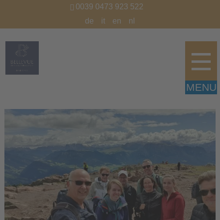
0039 0473 923 522
de
it
en
nl