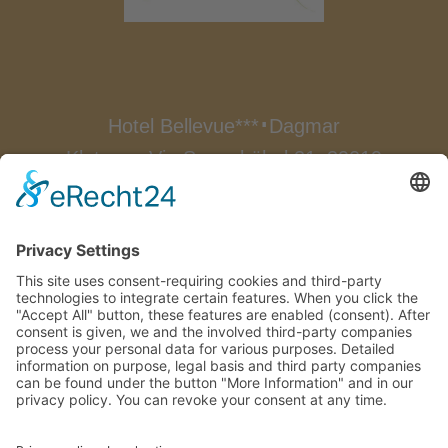
Hotel Bellevue***
Dagmar
∎
Klotzner
Via Segenbühel 21
39019
∎
∎
Dorf Tirol
Alto Adige/Italia
∎
Tel.:
0039 0473 923522
Fax.: 0039
0473 923174
info@bellevue-
∎
hotel.com

Come arrivare