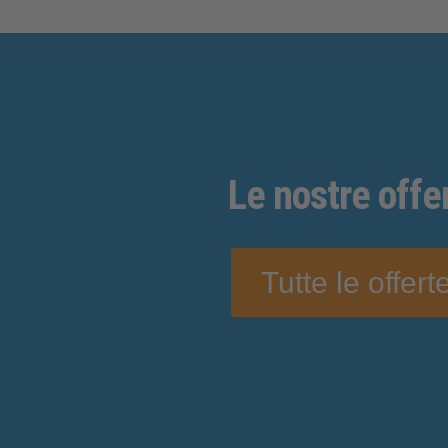
Le nostre
offe
Tutte le offert