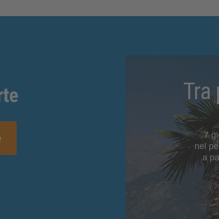
Tra 
rte
7 g
e
nel pe
a pa