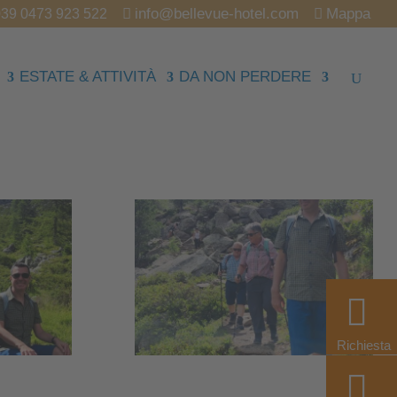
info@bellevue-hotel.com
Mappa
39 0473 923 522
ESTATE & ATTIVITÀ
DA NON PERDERE
Richiesta