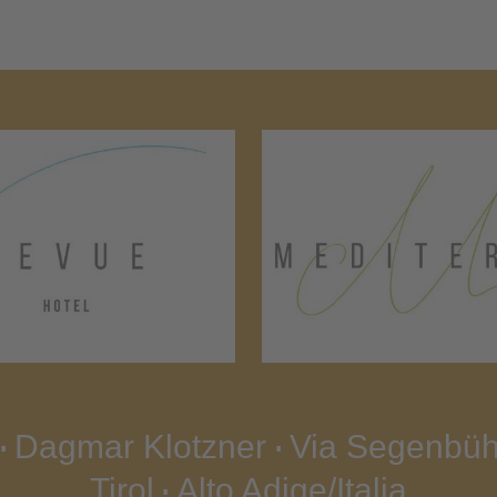
Dagmar Klotzner
Via Segenbüh
∎
∎
Tirol
Alto Adige/Italia
∎