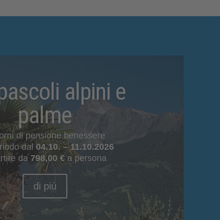
pascoli alpini e
palme
iorni di pensione benessere
riodo dal
04.10. – 11.10.2026
rtire da
798,00 €
a persona
di piú