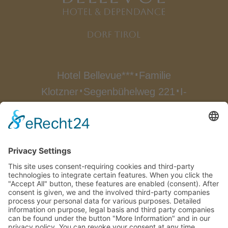
Hotel Bellevue***
Familie
∎
Klotzner
Segenbühelweg 221
I-
∎
∎
39019 Dorf Tirol
Zuid-Tirol/Italië
∎
Tel.
0039 0473 923 522
Fax
0039
∎
0473 923 174
info@bellevue-
∎
hotel.com
