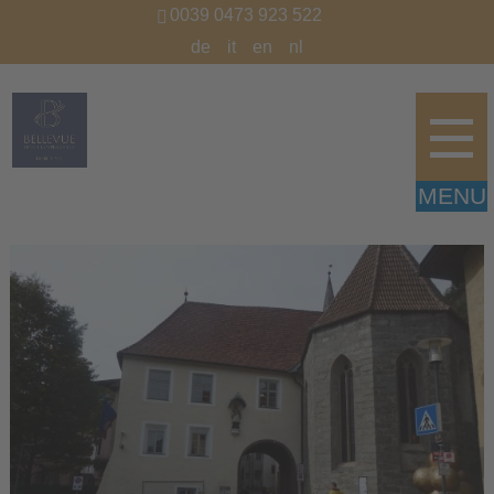
0039 0473 923 522
de
it
en
nl