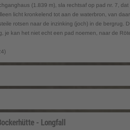
ganghaus (1.839 m), sla rechtsaf op pad nr. 7, da
alleen licht kronkelend tot aan de waterbron, van da
eile rotsen naar de inzinking (joch) in de bergrug. D
ng, je kan het niet echt een pad noemen, naar de Röt
24)
Bockerhütte - Longfall