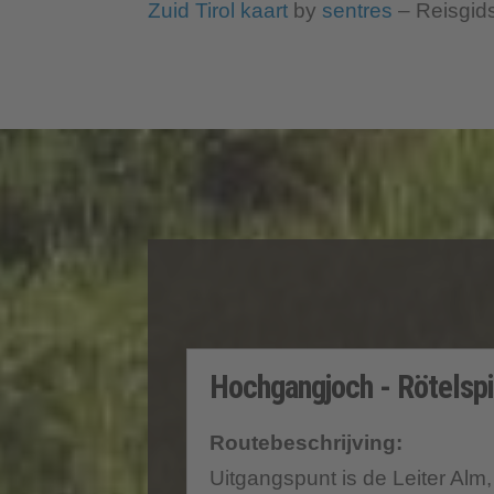
Zuid Tirol kaart
by
sentres
– Reisgid
Hochgangjoch - Rötelsp
Routebeschrijving:
Uitgangspunt is de Leiter Alm,