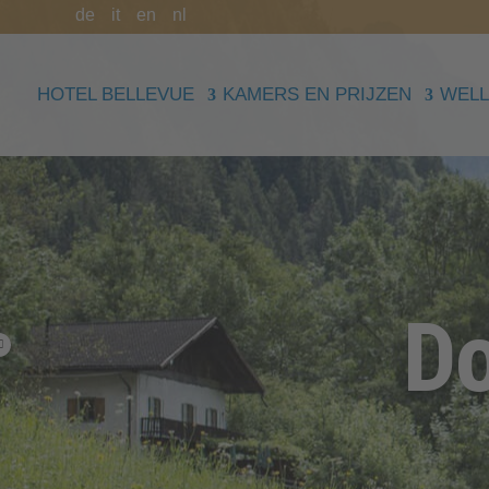
de
it
en
nl
HOTEL BELLEVUE
KAMERS EN PRIJZEN
WELL