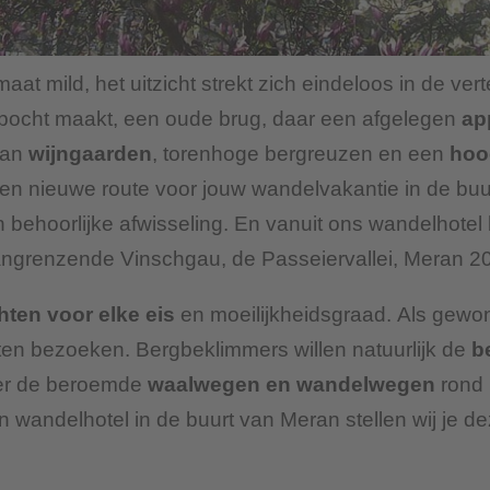
maat mild, het uitzicht strekt zich eindeloos in de ve
en bocht maakt, een oude brug, daar een afgelegen
ap
van
wijngaarden
, torenhoge bergreuzen en een
hoo
en nieuwe route voor jouw wandelvakantie in de buur
behoorlijke afwisseling. En vanuit ons wandelhotel 
angrenzende Vinschgau, de Passeiervallei, Meran 20
ten voor elke eis
en moeilijkheidsgraad. Als gewo
en bezoeken. Bergbeklimmers willen natuurlijk de
b
er de beroemde
waalwegen en wandelwegen
rond 
 wandelhotel in de buurt van Meran stellen wij je d