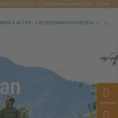
info@bellevue-hotel.com
Karte
0039 0473 923 522
OMER & ACTIEF
BEZIENSWAARDIGHEDEN
Aanvraag