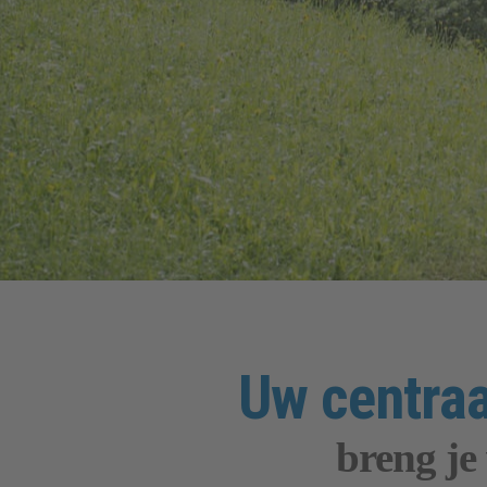
Uw centraa
breng je