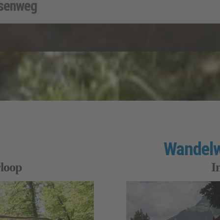
lsenweg
Wandel
rloop
I