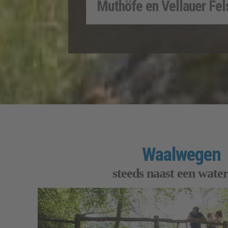
Muthöfe en Vellauer Fe
Waalwegen
steeds naast een wate