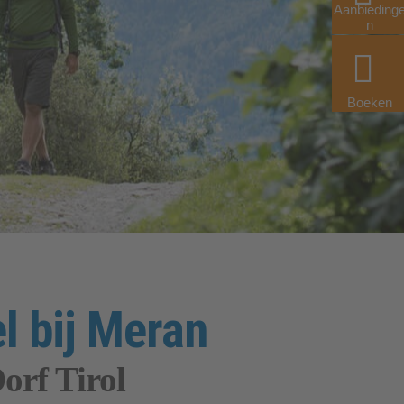
Aanbieding
n
Boeken
l bij Meran
orf Tirol