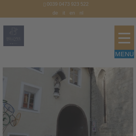
0039 0473 923 522
de
it
en
nl