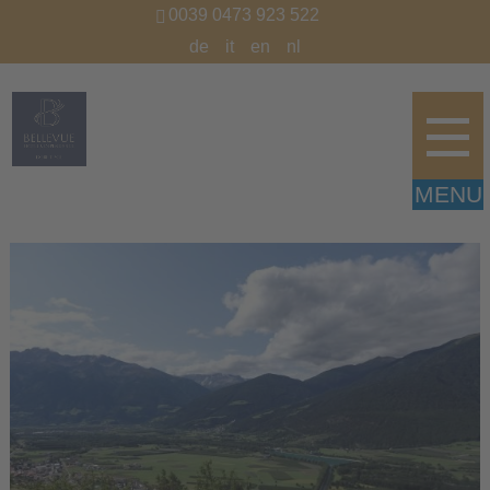
0039 0473 923 522
de
it
en
nl