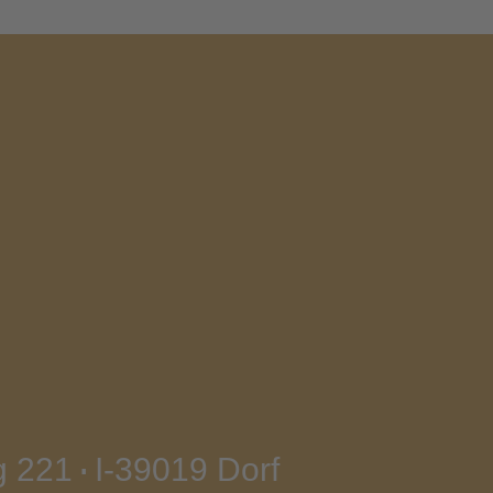
g 221
I-39019 Dorf
∎