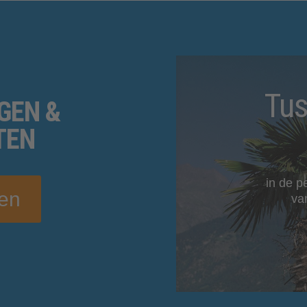
Tus
GEN
&
TEN
in de p
gen
va