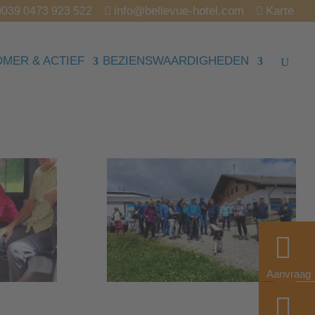
info@bellevue-hotel.com
Karte
0039 0473 923 522
OMER & ACTIEF
BEZIENSWAARDIGHEDEN
Aanvraag