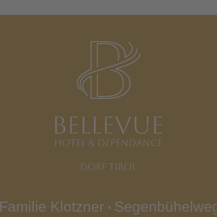
Familie Klotzner
Segenbühelwe
∎