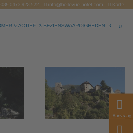
info@bellevue-hotel.com
Karte
0039 0473 923 522
OMER & ACTIEF
BEZIENSWAARDIGHEDEN
Aanvraag