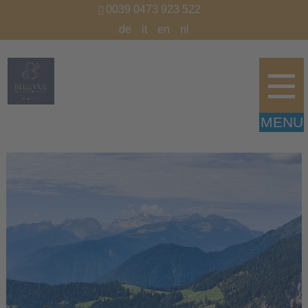
0039 0473 923 522
de
it
en
nl