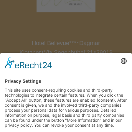
Hotel Bellevue***
Dagmar
∎
Klotzner
Via Segenbühel 21
39019
∎
∎
Dorf Tirol
Alto Adige/Italia
∎
Tel.:
0039 0473 923522
Fax.: 0039
0473 923174
info@bellevue-
∎
hotel.com

Come arrivare