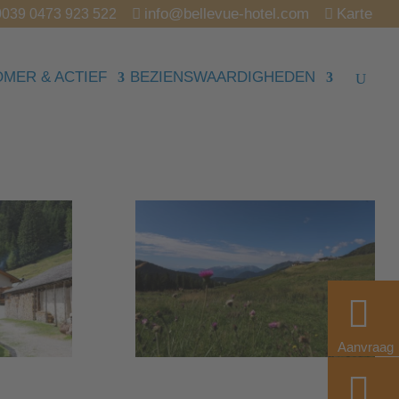
info@bellevue-hotel.com
Karte
0039 0473 923 522
OMER & ACTIEF
BEZIENSWAARDIGHEDEN
Aanvraag