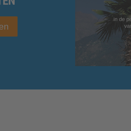
TEN
in de p
gen
va