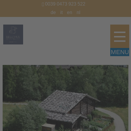
0039 0473 923 522
de
it
en
nl