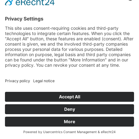
Request
Map
Call